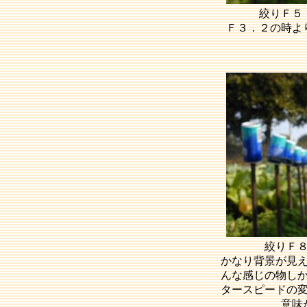
絞りＦ５
Ｆ３．２の時よ
絞りＦ
かなり背景が見
んな感じの物し
タースピードの
意味