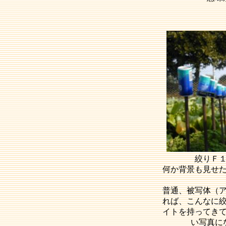
絞りＦ
何か背景も見せ
普通、被写体（
れば、こんなに
イトを持ってき
い写真に