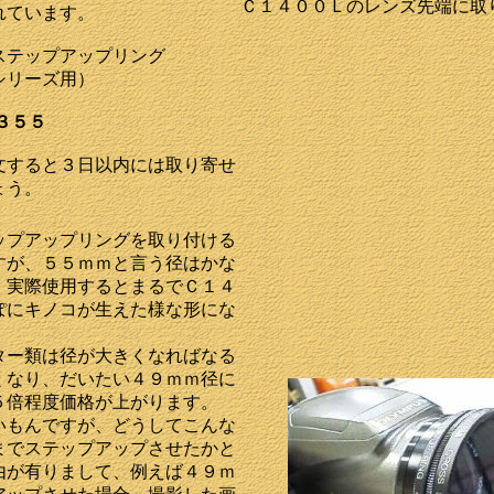
Ｃ１４００Ｌのレンズ先端に取
れています。
ステップアップリング
シリーズ用）
３５５
文すると３日以内には取り寄せ
ょう。
ップアップリングを取り付ける
すが、５５ｍｍと言う径はかな
。実際使用するとまるでＣ１４
ぽにキノコが生えた様な形にな
ター類は径が大きくなればなる
くなり、だいたい４９ｍｍ径に
５倍程度価格が上がります。
いもんですが、どうしてこんな
までステップアップさせたかと
由が有りまして、例えば４９ｍ