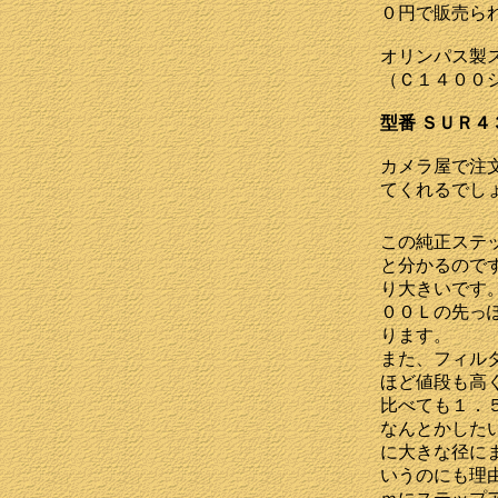
０円で販売ら
オリンパス製
（Ｃ１４００
型番 ＳＵＲ４
カメラ屋で注
てくれるでし
この純正ステ
と分かるので
り大きいです
００Ｌの先っ
ります。
また、フィル
ほど値段も高
比べても１．
なんとかした
に大きな径に
いうのにも理