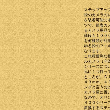
ステップアッ
径のカメラの
を装着可能に
ツで、銀塩カ
るカメラ用品
値段も１００
を何種類か利
ゆる径のフィ
なります。
これ程便利な
ルカメラ（今
シリーズにつ
元に１つ持っ
ところが、Ｃ
４３ｍｍ。４
ングと言うの
カメラ屋に置
なので、オリ
４００シリー
変換するステ