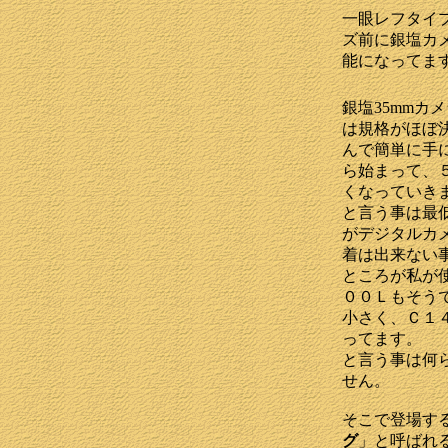
一眼レフタイ
ズ前に銀塩カ
能になってま
銀塩35mmカ
は規格がほぼ
んで簡単に手
ら始まって、
くなっていき
と言う事は最
がデジタルカ
着は出来ない
ところが私が
００Ｌもそう
小さく、Ｃ１
ってます。
と言う事は何
せん。
そこで登場す
グ
」と呼ばれ