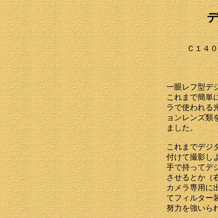
Ｃ１４０
一眼レフ型デ
これまで簡単
ラで使われる
ョンレンズ類
ました。
これまでデジ
付けて撮影し
手で持ってデ
させるとか（
カメラ専用に
てフィルター
努力を強いら