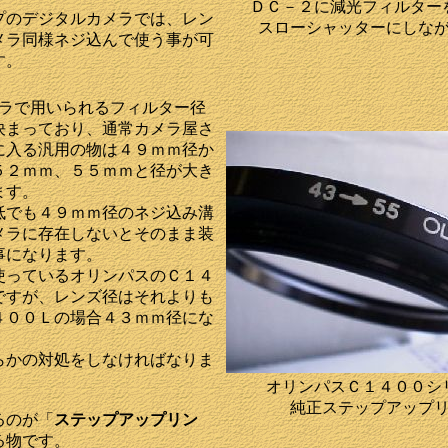
ＤＣ－２に減光フィルター
プのデジタルカメラでは、レン
スローシャッターにしな
メラ同様ネジ込んで使う事が可
す。
メラで用いられるフィルター径
決まっており、通常カメラ屋さ
に入る汎用の物は４９ｍｍ径か
５２ｍｍ、５５ｍｍと径が大き
ます。
低でも４９ｍｍ径のネジ込み溝
メラに存在しないとそのまま装
事になります。
使っているオリンパスのＣ１４
ですが、レンズ径はそれよりも
４００Ｌの場合４３ｍｍ径にな
らかの対処をしなければなりま
オリンパスＣ１４００シ
純正ステップアップ
るのが「
ステップアップリン
る物です。