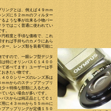
プリングとは、例えば４９ｍｍ
レンズに５２ｍｍのフィルター
するような事が出来る小物パー
メラではごく普通に使われてい
です。
０円程度と手頃な価格で、これ
用すれば手持ちのカメラにあら
ルター、レンズ類を装着可能に
物ですので、一眼レフ型デジタ
回は特にオリンパスＣ１４００
いて述べてます）ユーザーは手
ておきたい物です。
１４００シリーズのレンズ系は
３ｍｍからのステップアップリ
は少々特殊な部類に入るため、
いていない場合が多いです。
ンパスからは純正品としてＣ１
ズ用に４３ｍｍから５５ｍｍに
ップアップリングが定価１５０