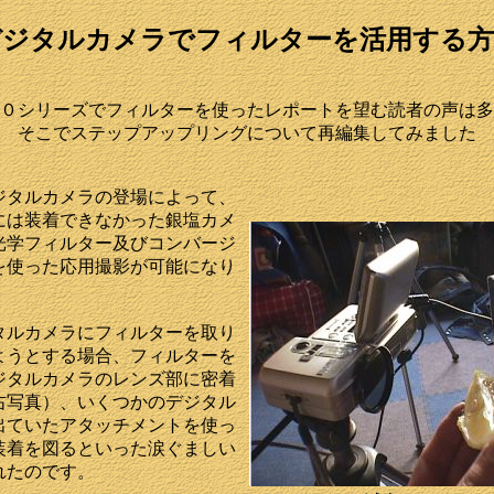
デジタルカメラでフィルターを活用する方
０シリーズでフィルターを使ったレポートを望む読者の声は多
そこでステップアップリングについて再編集してみました
ジタルカメラの登場によって、
には装着できなかった銀塩カメ
光学フィルター及びコンバージ
を使った応用撮影が可能になり
タルカメラにフィルターを取り
ようとする場合、フィルターを
ジタルカメラのレンズ部に密着
右写真）、いくつかのデジタル
出ていたアタッチメントを使っ
装着を図るといった涙ぐましい
れたのです。