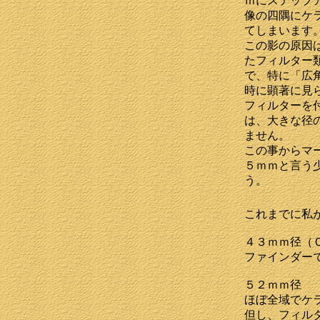
ｍにステップ
像の四隅にケ
てしまいます
この影の原因
たフィルター
で、特に「広
時に顕著に見
フィルターを
は、大きな径
ません。
この事からマ
５ｍｍと言う
う。
これまでに私
４３ｍｍ径（
ファインダー
５２ｍｍ径
ほぼ全域でケ
但し、フィル