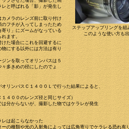
アップさせた場合、撮影した画
ラレと呼ばれる「影」が発生し
。
はカメラのレンズ前に取り付け
類のフチが入ってしまったため
ステップアップリングを組
角寄り」にズームがなっている
このような使い方も
られます。
付けた場合にこれを回避するに
の物にする以外には方法は有り
ージンを取ってオリンパスは５
少々多きめの径にしたのでょ
がオリンパスＣ１４００Ｌで行った結果によると、
Ｃ１４００のレンズ径と同じサイズ）
では分からないが、撮影した物ではケラレが発生
ラレは起こらなかった
ターの種類や光の入射角によっては広角寄りでケラレる恐れ有