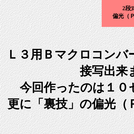
2段
偏光（
Ｌ３用Ｂマクロコンバ
接写出来
今回作ったのは１０
更に「裏技」の偏光（