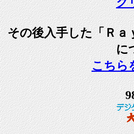
ク
その後入手した「Ｒａ
に
こちら
9