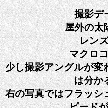
撮影デ
屋外の太
レン
マクロ
少し撮影アングルが変
は分か
右の写真ではフラッシ
ピード