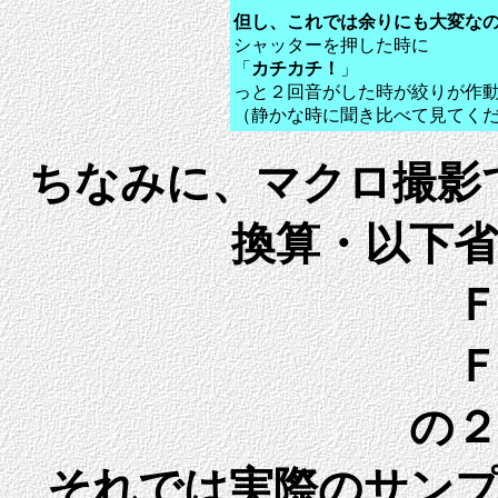
但し、これでは余りにも大変な
シャッターを押した時に
「
カチカチ！
」
っと２回音がした時が絞りが作
（静かな時に聞き比べて見てく
ちなみに、マクロ撮影
換算・以下
の
それでは実際のサン