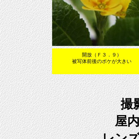
開放（Ｆ３．９）
被写体前後のボケが大きい
撮
屋
レン