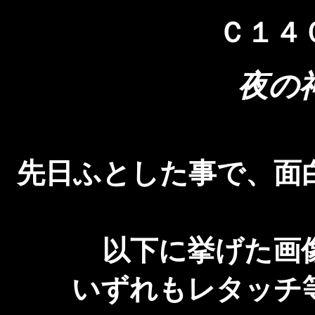
Ｃ１４
夜の
先日ふとした事で、面
以下に挙げた画
いずれもレタッチ