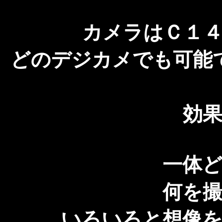
カメラはＣ１
どのデジカメでも可能
効
一体
何を
いろいろと想像