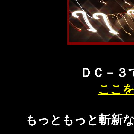
ＤＣ－３
ここ
もっともっと斬新